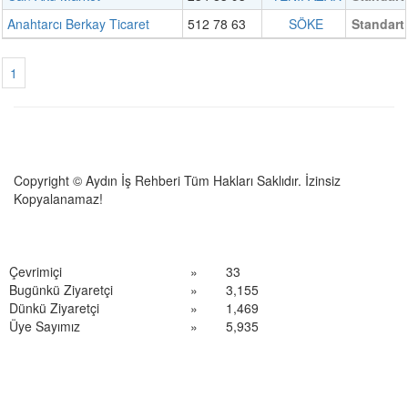
Anahtarcı Berkay Ticaret
512 78 63
SÖKE
Standart
1
Copyright © Aydın İş Rehberi Tüm Hakları Saklıdır. İzinsiz
Kopyalanamaz!
Çevrimiçi
»
33
Bugünkü Ziyaretçi
»
3,155
Dünkü Ziyaretçi
»
1,469
Üye Sayımız
»
5,935