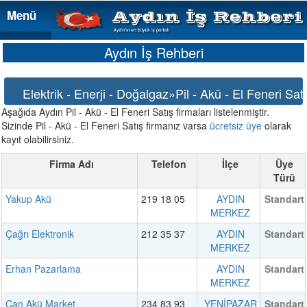
Menü
Menü
Aydın İş Rehberi
Elektrik - Enerji - Doğalgaz»Pil - Akü - El Feneri Sat
Aşağıda Aydın Pil - Akü - El Feneri Satış firmaları listelenmiştir.
Sizinde Pil - Akü - El Feneri Satış firmanız varsa
ücretsiz üye
olarak
kayıt olabilirsiniz.
Firma Adı
Telefon
İlçe
Üye
Türü
Yakup Akü
219 18 05
AYDIN
Standart
MERKEZ
Çağrı Elektronik
212 35 37
AYDIN
Standart
MERKEZ
Erhan Pazarlama
AYDIN
Standart
MERKEZ
Can Akü Market
234 83 93
YENİPAZAR
Standart