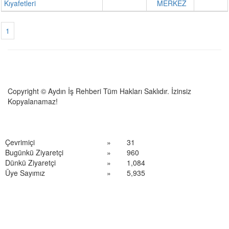
Kıyafetleri
MERKEZ
1
Copyright © Aydın İş Rehberi Tüm Hakları Saklıdır. İzinsiz
Kopyalanamaz!
Çevrimiçi
»
31
Bugünkü Ziyaretçi
»
960
Dünkü Ziyaretçi
»
1,084
Üye Sayımız
»
5,935