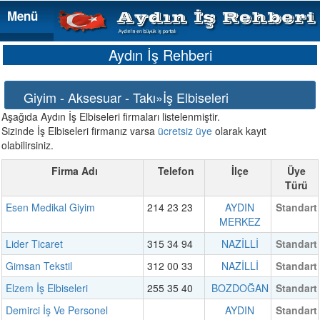
Menü
Menü
Aydın İş Rehberi
Giyim - Aksesuar - Takı»İş Elbiseleri
Aşağıda Aydın İş Elbiseleri firmaları listelenmiştir.
Sizinde İş Elbiseleri firmanız varsa
ücretsiz üye
olarak kayıt
olabilirsiniz.
Firma Adı
Telefon
İlçe
Üye
Türü
Esen Medikal Giyim
214 23 23
AYDIN
Standart
MERKEZ
Lider Ticaret
315 34 94
NAZİLLİ
Standart
Gimsan Tekstil
312 00 33
NAZİLLİ
Standart
Elzem İş Elbiseleri
255 35 40
BOZDOĞAN
Standart
Demirci İş Ve Personel
AYDIN
Standart