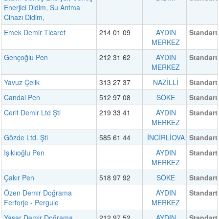
Enerjici Didim, Su Arıtma
Cihazı Didim,
Emek Demir Ticaret
214 01 09
AYDIN
Standart
MERKEZ
Gençoğlu Pen
212 31 62
AYDIN
Standart
MERKEZ
Yavuz Çelik
313 27 37
NAZİLLİ
Standart
Candal Pen
512 97 08
SÖKE
Standart
Cerit Demir Ltd Şti
219 33 41
AYDIN
Standart
MERKEZ
Gözde Ltd. Şti
585 61 44
İNCİRLİOVA
Standart
Işıklıoğlu Pen
AYDIN
Standart
MERKEZ
Çakır Pen
518 97 92
SÖKE
Standart
Özen Demir Doğrama
AYDIN
Standart
Ferforje - Pergule
MERKEZ
Yaşar Demir Doğrama
212 97 52
AYDIN
Standart