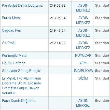
Karabulut Demir Doğrama
219 36 22
AYDIN
Standart
MERKEZ
Burak Metal
213 95 04
AYDIN
Standart
MERKEZ
Çağdaş Pen
219 43 24
AYDIN
Standart
MERKEZ
Öz Profil
212 14 02
AYDIN
Standart
MERKEZ
Kerimoğlu Metal
KUYUCAK
Standart
Uğurlu Ferforje
SÖKE
Standart
Günaydın Güneş Enerjisi
İNCİRLİOVA
Standart
Er Metal, Pvc-Alüminyum
DİDİM
Standart
Doğrama Didim, Didimde
Otomatik Panjur, Balkon
Korkuluk,
Paşa Demir Doğrama
AYDIN
Standart
MERKEZ