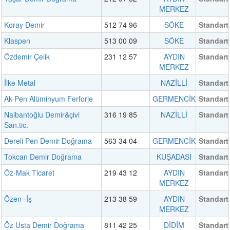
MERKEZ
Koray Demir
512 74 96
SÖKE
Standart
Klaspen
513 00 09
SÖKE
Standart
Özdemir Çelik
231 12 57
AYDIN
Standart
MERKEZ
İlke Metal
NAZİLLİ
Standart
Ak-Pen Alüminyum Ferforje
GERMENCİK
Standart
Nalbantoğlu Demir&çivi
316 19 85
NAZİLLİ
Standart
San.tic.
Dereli Pen Demir Doğrama
563 34 04
GERMENCİK
Standart
Tokcan Demir Doğrama
KUŞADASI
Standart
Öz-Mak Ticaret
219 43 12
AYDIN
Standart
MERKEZ
Özen -İş
213 38 59
AYDIN
Standart
MERKEZ
Öz Usta Demir Doğrama
811 42 25
DİDİM
Standart