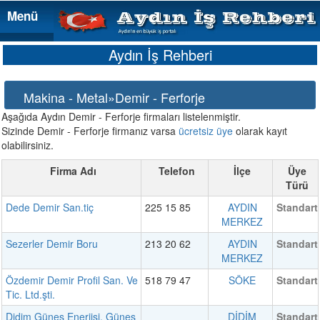
Menü
Menü
Aydın İş Rehberi
Makina - Metal»Demir - Ferforje
Aşağıda Aydın Demir - Ferforje firmaları listelenmiştir.
Sizinde Demir - Ferforje firmanız varsa
ücretsiz üye
olarak kayıt
olabilirsiniz.
Firma Adı
Telefon
İlçe
Üye
Türü
Dede Demir San.tiç
225 15 85
AYDIN
Standart
MERKEZ
Sezerler Demir Boru
213 20 62
AYDIN
Standart
MERKEZ
Özdemir Demir Profil San. Ve
518 79 47
SÖKE
Standart
Tic. Ltd.şti.
Didim Güneş Enerjisi, Güneş
DİDİM
Standart