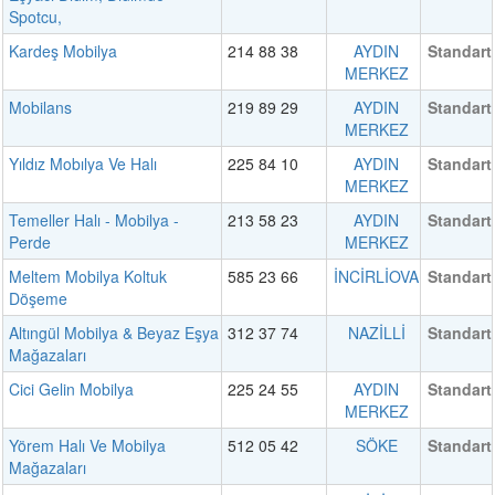
Spotcu,
Kardeş Mobilya
214 88 38
AYDIN
Standart
MERKEZ
Mobilans
219 89 29
AYDIN
Standart
MERKEZ
Yıldız Mobılya Ve Halı
225 84 10
AYDIN
Standart
MERKEZ
Temeller Halı - Mobilya -
213 58 23
AYDIN
Standart
Perde
MERKEZ
Meltem Mobilya Koltuk
585 23 66
İNCİRLİOVA
Standart
Döşeme
Altıngül Mobilya & Beyaz Eşya
312 37 74
NAZİLLİ
Standart
Mağazaları
Cici Gelin Mobilya
225 24 55
AYDIN
Standart
MERKEZ
Yörem Halı Ve Mobilya
512 05 42
SÖKE
Standart
Mağazaları