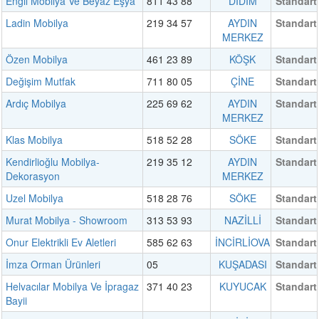
Engil Mobilya Ve Beyaz Eşya
811 43 88
DİDİM
Standart
Ladin Mobilya
219 34 57
AYDIN
Standart
MERKEZ
Özen Mobilya
461 23 89
KÖŞK
Standart
Değişim Mutfak
711 80 05
ÇİNE
Standart
Ardıç Mobilya
225 69 62
AYDIN
Standart
MERKEZ
Klas Mobilya
518 52 28
SÖKE
Standart
Kendirlioğlu Mobilya-
219 35 12
AYDIN
Standart
Dekorasyon
MERKEZ
Uzel Mobilya
518 28 76
SÖKE
Standart
Murat Mobilya - Showroom
313 53 93
NAZİLLİ
Standart
Onur Elektrikli Ev Aletleri
585 62 63
İNCİRLİOVA
Standart
İmza Orman Ürünleri
05
KUŞADASI
Standart
Helvacılar Mobilya Ve İpragaz
371 40 23
KUYUCAK
Standart
Bayii