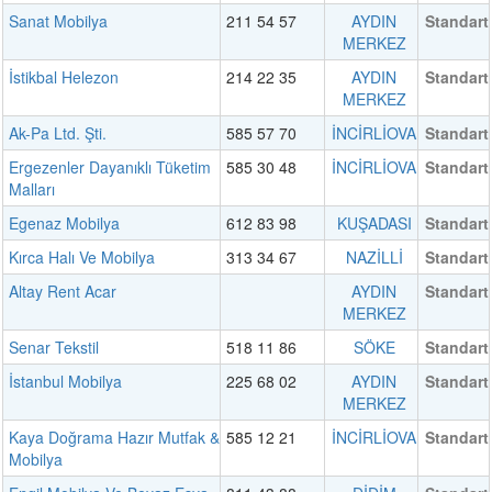
Sanat Mobilya
211 54 57
AYDIN
Standart
MERKEZ
İstikbal Helezon
214 22 35
AYDIN
Standart
MERKEZ
Ak-Pa Ltd. Şti.
585 57 70
İNCİRLİOVA
Standart
Ergezenler Dayanıklı Tüketim
585 30 48
İNCİRLİOVA
Standart
Malları
Egenaz Mobilya
612 83 98
KUŞADASI
Standart
Kırca Halı Ve Mobilya
313 34 67
NAZİLLİ
Standart
Altay Rent Acar
AYDIN
Standart
MERKEZ
Senar Tekstil
518 11 86
SÖKE
Standart
İstanbul Mobilya
225 68 02
AYDIN
Standart
MERKEZ
Kaya Doğrama Hazır Mutfak &
585 12 21
İNCİRLİOVA
Standart
Mobilya