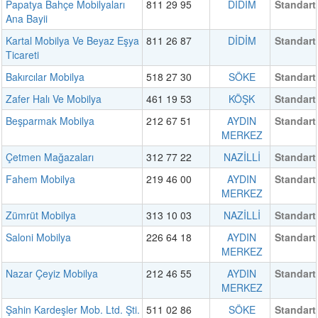
Papatya Bahçe Mobilyaları
811 29 95
DİDİM
Standart
Ana Bayii
Kartal Mobilya Ve Beyaz Eşya
811 26 87
DİDİM
Standart
Ticareti
Bakırcılar Mobilya
518 27 30
SÖKE
Standart
Zafer Halı Ve Mobilya
461 19 53
KÖŞK
Standart
Beşparmak Mobilya
212 67 51
AYDIN
Standart
MERKEZ
Çetmen Mağazaları
312 77 22
NAZİLLİ
Standart
Fahem Mobilya
219 46 00
AYDIN
Standart
MERKEZ
Zümrüt Mobilya
313 10 03
NAZİLLİ
Standart
Saloni Mobilya
226 64 18
AYDIN
Standart
MERKEZ
Nazar Çeyiz Mobilya
212 46 55
AYDIN
Standart
MERKEZ
Şahin Kardeşler Mob. Ltd. Şti.
511 02 86
SÖKE
Standart