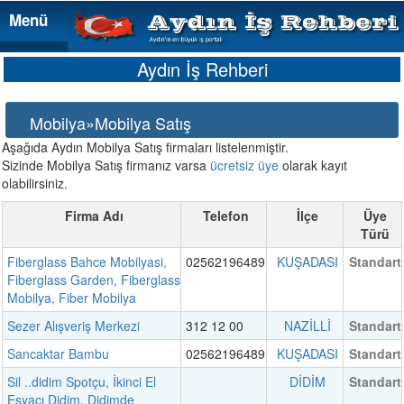
Menü
Menü
Aydın İş Rehberi
Mobilya»Mobilya Satış
Aşağıda Aydın Mobilya Satış firmaları listelenmiştir.
Sizinde Mobilya Satış firmanız varsa
ücretsiz üye
olarak kayıt
olabilirsiniz.
Firma Adı
Telefon
İlçe
Üye
Türü
Fiberglass Bahce Mobilyasi,
02562196489
KUŞADASI
Standart
Fiberglass Garden, Fiberglass
Mobilya, Fiber Mobilya
Sezer Alışveriş Merkezi
312 12 00
NAZİLLİ
Standart
Sancaktar Bambu
02562196489
KUŞADASI
Standart
Sil ..didim Spotçu, İkinci El
DİDİM
Standart
Eşyacı Didim, Didimde