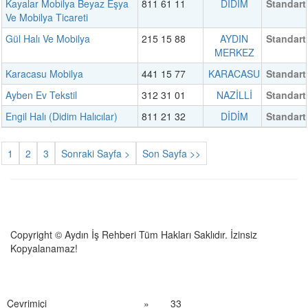
Kayalar Mobilya Beyaz Eşya
811 61 11
DİDİM
Standart
Ve Mobilya Ticareti
Gül Halı Ve Mobilya
215 15 88
AYDIN
Standart
MERKEZ
Karacasu Mobilya
441 15 77
KARACASU
Standart
Ayben Ev Tekstil
312 31 01
NAZİLLİ
Standart
Engil Halı (Didim Halıcılar)
811 21 32
DİDİM
Standart
1
2
3
Sonraki Sayfa >
Son Sayfa >>
Copyright © Aydın İş Rehberi Tüm Hakları Saklıdır. İzinsiz
Kopyalanamaz!
Çevrimiçi
»
33