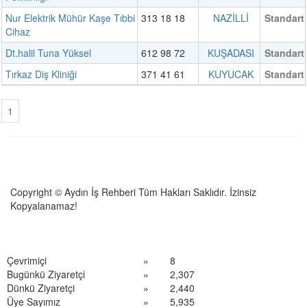
Nur Elektrik Mühür Kaşe Tıbbi
313 18 18
NAZİLLİ
Standart
Cihaz
Dt.halil Tuna Yüksel
612 98 72
KUŞADASI
Standart
Tırkaz Diş Kliniği
371 41 61
KUYUCAK
Standart
1
Copyright © Aydın İş Rehberi Tüm Hakları Saklıdır. İzinsiz
Kopyalanamaz!
Çevrimiçi
»
8
Bugünkü Ziyaretçi
»
2,307
Dünkü Ziyaretçi
»
2,440
Üye Sayımız
»
5,935