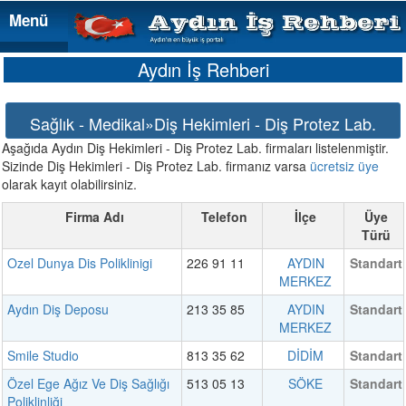
Menü
Menü
Aydın İş Rehberi
Sağlık - Medikal»Diş Hekimleri - Diş Protez Lab.
Aşağıda Aydın Diş Hekimleri - Diş Protez Lab. firmaları listelenmiştir.
Sizinde Diş Hekimleri - Diş Protez Lab. firmanız varsa
ücretsiz üye
olarak kayıt olabilirsiniz.
Firma Adı
Telefon
İlçe
Üye
Türü
Ozel Dunya Dis Poliklinigi
226 91 11
AYDIN
Standart
MERKEZ
Aydın Diş Deposu
213 35 85
AYDIN
Standart
MERKEZ
Smile Studio
813 35 62
DİDİM
Standart
Özel Ege Ağız Ve Diş Sağlığı
513 05 13
SÖKE
Standart
Poliklinliği