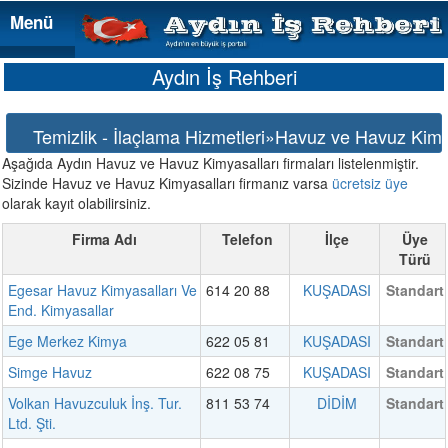
Menü
Menü
Aydın İş Rehberi
Temizlik - İlaçlama Hizmetleri»Havuz ve Havuz Kimy
Aşağıda Aydın Havuz ve Havuz Kimyasalları firmaları listelenmiştir.
Sizinde Havuz ve Havuz Kimyasalları firmanız varsa
ücretsiz üye
olarak kayıt olabilirsiniz.
Firma Adı
Telefon
İlçe
Üye
Türü
Egesar Havuz Kimyasalları Ve
614 20 88
KUŞADASI
Standart
End. Kimyasallar
Ege Merkez Kimya
622 05 81
KUŞADASI
Standart
Simge Havuz
622 08 75
KUŞADASI
Standart
Volkan Havuzculuk İnş. Tur.
811 53 74
DİDİM
Standart
Ltd. Şti.