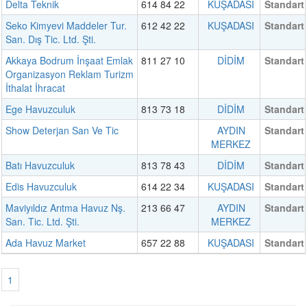
Delta Teknik
614 84 22
KUŞADASI
Standart
Seko Kimyevi Maddeler Tur.
612 42 22
KUŞADASI
Standart
San. Dış Tic. Ltd. Şti.
Akkaya Bodrum İnşaat Emlak
811 27 10
DİDİM
Standart
Organizasyon Reklam Turizm
İthalat İhracat
Ege Havuzculuk
813 73 18
DİDİM
Standart
Show Deterjan San Ve Tic
AYDIN
Standart
MERKEZ
Batı Havuzculuk
813 78 43
DİDİM
Standart
Edis Havuzculuk
614 22 34
KUŞADASI
Standart
Maviyıldız Arıtma Havuz Nş.
213 66 47
AYDIN
Standart
San. Tic. Ltd. Şti.
MERKEZ
Ada Havuz Market
657 22 88
KUŞADASI
Standart
1