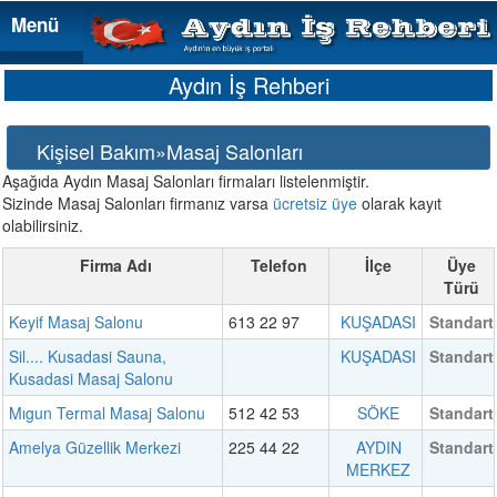
Menü
Menü
Aydın İş Rehberi
Kişisel Bakım»Masaj Salonları
Aşağıda Aydın Masaj Salonları firmaları listelenmiştir.
Sizinde Masaj Salonları firmanız varsa
ücretsiz üye
olarak kayıt
olabilirsiniz.
Firma Adı
Telefon
İlçe
Üye
Türü
Keyif Masaj Salonu
613 22 97
KUŞADASI
Standart
Sil.... Kusadasi Sauna,
KUŞADASI
Standart
Kusadasi Masaj Salonu
Mıgun Termal Masaj Salonu
512 42 53
SÖKE
Standart
Amelya Güzellik Merkezi
225 44 22
AYDIN
Standart
MERKEZ