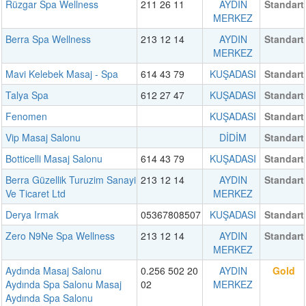
Rüzgar Spa Wellness
211 26 11
AYDIN
Standart
MERKEZ
Berra Spa Wellness
213 12 14
AYDIN
Standart
MERKEZ
Mavi Kelebek Masaj - Spa
614 43 79
KUŞADASI
Standart
Talya Spa
612 27 47
KUŞADASI
Standart
Fenomen
KUŞADASI
Standart
Vip Masaj Salonu
DİDİM
Standart
Botticelli Masaj Salonu
614 43 79
KUŞADASI
Standart
Berra Güzellik Turuzim Sanayi
213 12 14
AYDIN
Standart
Ve Ticaret Ltd
MERKEZ
Derya Irmak
05367808507
KUŞADASI
Standart
Zero N9Ne Spa Wellness
213 12 14
AYDIN
Standart
MERKEZ
Aydında Masaj Salonu
0.256 502 20
AYDIN
Gold
Aydında Spa Salonu Masaj
02
MERKEZ
Aydında Spa Salonu