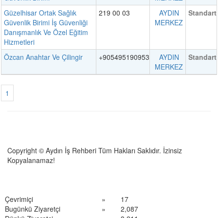
Güzelhisar Ortak Sağlık
219 00 03
AYDIN
Standart
Güvenlik Birimi İş Güvenliği
MERKEZ
Danışmanlık Ve Özel Eğitim
Hizmetleri
Özcan Anahtar Ve Çilingir
+905495190953
AYDIN
Standart
MERKEZ
1
Copyright © Aydın İş Rehberi Tüm Hakları Saklıdır. İzinsiz
Kopyalanamaz!
Çevrimiçi
»
17
Bugünkü Ziyaretçi
»
2,087