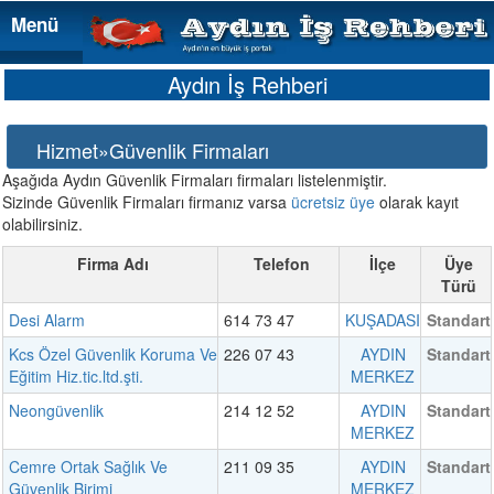
Menü
Menü
Aydın İş Rehberi
Hizmet»Güvenlik Firmaları
Aşağıda Aydın Güvenlik Firmaları firmaları listelenmiştir.
Sizinde Güvenlik Firmaları firmanız varsa
ücretsiz üye
olarak kayıt
olabilirsiniz.
Firma Adı
Telefon
İlçe
Üye
Türü
Desi Alarm
614 73 47
KUŞADASI
Standart
Kcs Özel Güvenlik Koruma Ve
226 07 43
AYDIN
Standart
Eğitim Hiz.tic.ltd.şti.
MERKEZ
Neongüvenlik
214 12 52
AYDIN
Standart
MERKEZ
Cemre Ortak Sağlık Ve
211 09 35
AYDIN
Standart
Güvenlik Birimi
MERKEZ