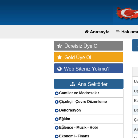
Anasayfa
Hakkımı
Ücretsiz Üye Ol
Gold Üye Ol
Web Siteniz Yokmu?
U
Ana Sektörler
Uş
Camiler ve Medreseler
Ka
Çiçekçi - Çevre Düzenleme
Dekorasyon
Bo
Eğitim
Ça
Eğlence - Müzik - Hobi
Ar
Ekonomi - Finans