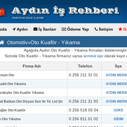
zda
Aydın
İş İlanları
Ödeme Yap
İletişim
Go
Oto Kuaför - Yıkama
Otomotiv»
Aşağıda Aydın Oto Kuaför - Yıkama firmaları listelenmiştir
Sizinde Oto Kuaför - Yıkama firmanız varsa
olarak kayıt o
ücretsiz üye
Firma Adı
Telefon
İlçe
0.256 211 32 01
zman Oto
AYDIN MER
aklı Oto Yıkama
AYDIN MER
rdeşler Oto Kuaför Yıkama
AYDIN MER
0.256 211 31 93
d Batkan Oto Dizyan San Ve Tic Ltd Şti
AYDIN MER
0.256 518 05 04
ğlar Oto Kuaför
SÖKE
0.256 811 01 02
ı Oto Yıkama
DİDİM