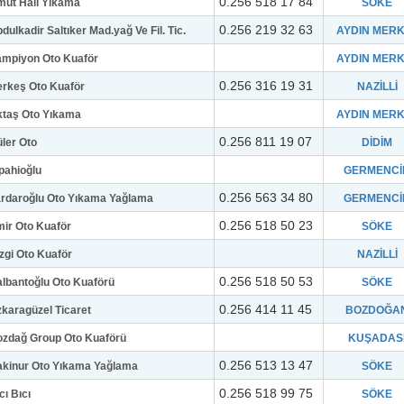
0.256 518 17 84
ut Halı Yıkama
SÖKE
0.256 219 32 63
dulkadir Saltıker Mad.yağ Ve Fil. Tic.
AYDIN MER
mpiyon Oto Kuaför
AYDIN MER
0.256 316 19 31
rkeş Oto Kuaför
NAZİLLİ
ktaş Oto Yıkama
AYDIN MER
0.256 811 19 07
ler Oto
DİDİM
pahioğlu
GERMENCİ
0.256 563 34 80
rdaroğlu Oto Yıkama Yağlama
GERMENCİ
0.256 518 50 23
ir Oto Kuaför
SÖKE
zgi Oto Kuaför
NAZİLLİ
0.256 518 50 53
lbantoğlu Oto Kuaförü
SÖKE
0.256 414 11 45
karagüzel Ticaret
BOZDOĞA
zdağ Group Oto Kuaförü
KUŞADAS
0.256 513 13 47
kinur Oto Yıkama Yağlama
SÖKE
0.256 518 99 75
cı Bıcı
SÖKE