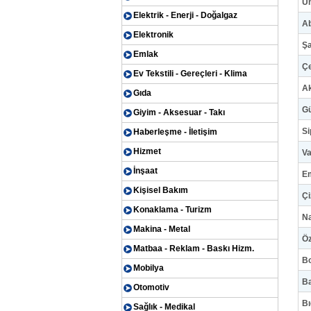
Um
Elektrik - Enerji - Doğalgaz
Ab
Elektronik
Şa
Emlak
Çe
Ev Tekstili - Gereçleri - Klima
A
Gıda
Gü
Giyim - Aksesuar - Takı
Si
Haberleşme - İletişim
Hizmet
Va
İnşaat
Em
Kişisel Bakım
Çi
Konaklama - Turizm
Na
Makina - Metal
Öz
Matbaa - Reklam - Baskı Hizm.
Bo
Mobilya
Ba
Otomotiv
Bı
Sağlık - Medikal