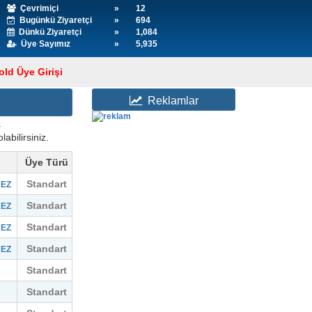
Çevrimiçi
»
12
Bugünkü Ziyaretçi
»
694
Dünkü Ziyaretçi
»
1,084
Üye Sayımız
»
5,935
ld Üye Girişi
Reklamlar
.
labilirsiniz.
Üye Türü
Standart
KEZ
Standart
KEZ
Standart
KEZ
Standart
KEZ
Standart
Standart