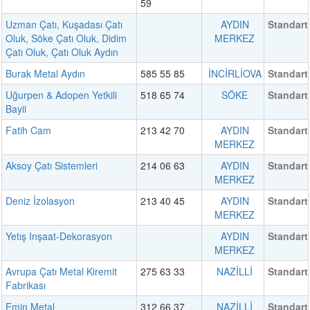
59
Uzman Çatı, Kuşadası Çatı
AYDIN
Standart
Oluk, Söke Çatı Oluk, Didim
MERKEZ
Çatı Oluk, Çatı Oluk Aydın
Burak Metal Aydın
585 55 85
İNCİRLİOVA
Standart
Uğurpen & Adopen Yetkili
518 65 74
SÖKE
Standart
Bayii
Fatih Cam
213 42 70
AYDIN
Standart
MERKEZ
Aksoy Çatı Sistemleri
214 06 63
AYDIN
Standart
MERKEZ
Deniz İzolasyon
213 40 45
AYDIN
Standart
MERKEZ
Yetış Inşaat-Dekorasyon
AYDIN
Standart
MERKEZ
Avrupa Çatı Metal Kiremit
275 63 33
NAZİLLİ
Standart
Fabrikası
Emin Metal
312 66 37
NAZİLLİ
Standart