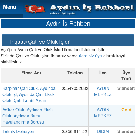
Menü
Menü
Aydın İş Rehberi
İnşaat»Çatı ve Oluk İşleri
Aşağıda Aydın Çatı ve Oluk İşleri firmaları listelenmiştir.
Sizinde Çatı ve Oluk İşleri firmanız varsa
ücretsiz üye
olarak kayıt
olabilirsiniz.
Firma Adı
Telefon
İlçe
Üye
Türü
Karpınar Çatı Oluk, Aydında
05549052082
AYDIN
Standart
Oluk İşi, Aydında Çatı Eksiz
MERKEZ
Oluk, Çatı Tamiri Aydın
Aşikar Oluk, Aydında Eksiz
AYDIN
Gold
Oluk, Aydında Baca
MERKEZ
Havalandırma Borusu
Teknik İzolasyon
0.256 811 52
DİDİM
Standart