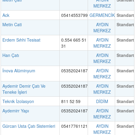
MERKEZ
Ack
05414553799
GERMENCİK
Standart
Metin Cati
AYDIN
Standart
MERKEZ
Erdem Sıhhi Tesisat
0.554 665 51
AYDIN
Standart
31
MERKEZ
Han Çatı
AYDIN
Standart
MERKEZ
İnova Alüminyum
05352024187
AYDIN
Standart
MERKEZ
Aydemir Demir Çatı Ve
05352024187
AYDIN
Standart
Teneke İşleri
MERKEZ
Teknik İzolasyon
811 52 59
DİDİM
Standart
Aydemirr Yapı
05352024187
AYDIN
Standart
MERKEZ
Gürcan Usta Çatı Sistemleri
05417761121
AYDIN
Standart
MERKEZ