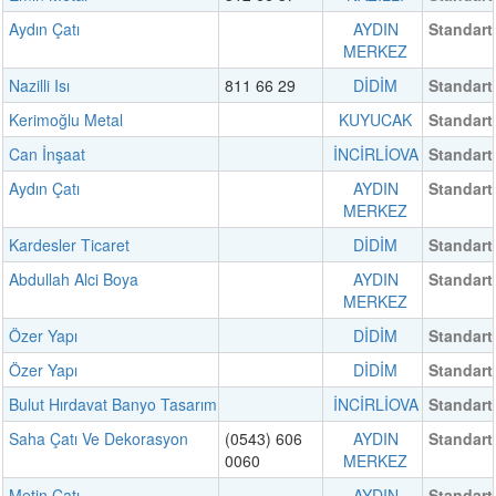
Aydın Çatı
AYDIN
Standart
MERKEZ
Nazilli Isı
811 66 29
DİDİM
Standart
Kerimoğlu Metal
KUYUCAK
Standart
Can İnşaat
İNCİRLİOVA
Standart
Aydın Çatı
AYDIN
Standart
MERKEZ
Kardesler Ticaret
DİDİM
Standart
Abdullah Alci Boya
AYDIN
Standart
MERKEZ
Özer Yapı
DİDİM
Standart
Özer Yapı
DİDİM
Standart
Bulut Hırdavat Banyo Tasarım
İNCİRLİOVA
Standart
Saha Çatı Ve Dekorasyon
(0543) 606
AYDIN
Standart
0060
MERKEZ
Metin Çatı
AYDIN
Standart