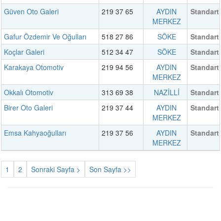
Güven Oto Galeri
219 37 65
AYDIN
Standart
MERKEZ
Gafur Özdemir Ve Oğulları
518 27 86
SÖKE
Standart
Koçlar Galeri
512 34 47
SÖKE
Standart
Karakaya Otomotiv
219 94 56
AYDIN
Standart
MERKEZ
Okkalı Otomotiv
313 69 38
NAZİLLİ
Standart
Birer Oto Galeri
219 37 44
AYDIN
Standart
MERKEZ
Emsa Kahyaoğulları
219 37 56
AYDIN
Standart
MERKEZ
1
2
Sonraki Sayfa >
Son Sayfa >>