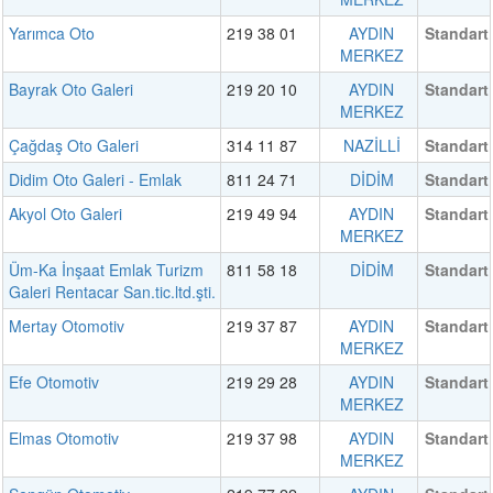
Yarımca Oto
219 38 01
AYDIN
Standart
MERKEZ
Bayrak Oto Galeri
219 20 10
AYDIN
Standart
MERKEZ
Çağdaş Oto Galeri
314 11 87
NAZİLLİ
Standart
Didim Oto Galeri - Emlak
811 24 71
DİDİM
Standart
Akyol Oto Galeri
219 49 94
AYDIN
Standart
MERKEZ
Üm-Ka İnşaat Emlak Turizm
811 58 18
DİDİM
Standart
Galeri Rentacar San.tic.ltd.şti.
Mertay Otomotiv
219 37 87
AYDIN
Standart
MERKEZ
Efe Otomotiv
219 29 28
AYDIN
Standart
MERKEZ
Elmas Otomotiv
219 37 98
AYDIN
Standart
MERKEZ