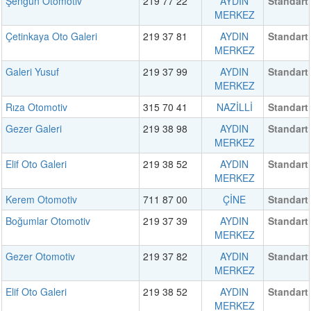
Şengün Otomotiv
219 77 22
AYDIN
Standart
MERKEZ
Çetinkaya Oto Galeri
219 37 81
AYDIN
Standart
MERKEZ
Galeri Yusuf
219 37 99
AYDIN
Standart
MERKEZ
Rıza Otomotiv
315 70 41
NAZİLLİ
Standart
Gezer Galeri
219 38 98
AYDIN
Standart
MERKEZ
Elif Oto Galeri
219 38 52
AYDIN
Standart
MERKEZ
Kerem Otomotiv
711 87 00
ÇİNE
Standart
Boğumlar Otomotiv
219 37 39
AYDIN
Standart
MERKEZ
Gezer Otomotiv
219 37 82
AYDIN
Standart
MERKEZ
Elif Oto Galeri
219 38 52
AYDIN
Standart
MERKEZ