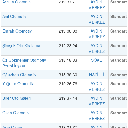
Arzum Otomotiv
219 37 71
AYDIN
Standart
MERKEZ
Anıl Otomotiv
AYDIN
Standart
MERKEZ
Emrah Otomotiv
219 08 98
AYDIN
Standart
MERKEZ
Şimşek Oto Kiralama
212 23 24
AYDIN
Standart
MERKEZ
Öz Gökmenler Otomotiv -
518 18 33
SÖKE
Standart
Petrol İnşaat
Oğuzhan Otomotiv
315 38 60
NAZİLLİ
Standart
Yağmur Otomotiv
219 26 76
AYDIN
Standart
MERKEZ
Birer Oto Galeri
219 37 44
AYDIN
Standart
MERKEZ
Özen Otomotiv
AYDIN
Standart
MERKEZ
Akın Otomotiv
219 01 77
AYDIN
Standart