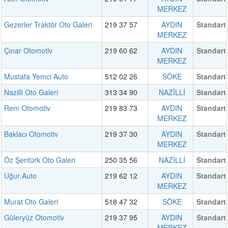
MERKEZ
Gezerler Traktör Oto Galeri
219 37 57
AYDIN
Standart
MERKEZ
Çınar Otomotiv
219 60 62
AYDIN
Standart
MERKEZ
Mustafa Yemci Auto
512 02 26
SÖKE
Standart
Nazilli Oto Galeri
313 34 90
NAZİLLİ
Standart
Rem Otomotiv
219 83 73
AYDIN
Standart
MERKEZ
Baklacı Otomotiv
219 37 30
AYDIN
Standart
MERKEZ
Öz Şentürk Oto Galeri
250 35 56
NAZİLLİ
Standart
Uğur Auto
219 62 12
AYDIN
Standart
MERKEZ
Murat Oto Galeri
518 47 32
SÖKE
Standart
Güleryüz Otomotiv
219 37 95
AYDIN
Standart
MERKEZ