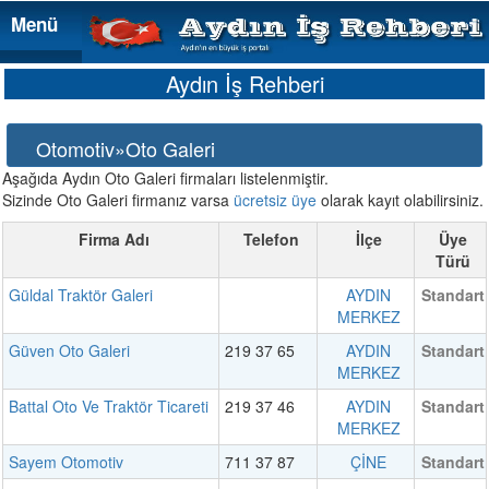
Menü
Menü
Aydın İş Rehberi
Otomotiv»Oto Galeri
Aşağıda Aydın Oto Galeri firmaları listelenmiştir.
Sizinde Oto Galeri firmanız varsa
ücretsiz üye
olarak kayıt olabilirsiniz.
Firma Adı
Telefon
İlçe
Üye
Türü
Güldal Traktör Galeri
AYDIN
Standart
MERKEZ
Güven Oto Galeri
219 37 65
AYDIN
Standart
MERKEZ
Battal Oto Ve Traktör Ticareti
219 37 46
AYDIN
Standart
MERKEZ
Sayem Otomotiv
711 37 87
ÇİNE
Standart